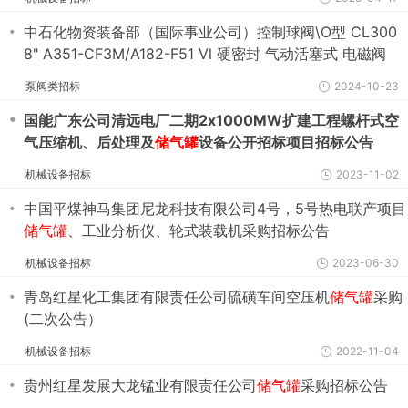
・
中石化物资装备部（国际事业公司）控制球阀\O型 CL300
8" A351-CF3M/A182-F51 Ⅵ 硬密封 气动活塞式 电磁阀
+位置开关+过滤减压阀+
储气罐
+气控阀招标公告
泵阀类招标
2024-10-23
・
国能广东公司清远电厂二期2x1000MW扩建工程螺杆式空
气压缩机、后处理及
储气罐
设备公开招标项目招标公告
机械设备招标
2023-11-02
・
中国平煤神马集团尼龙科技有限公司4号，5号热电联产项目
储气罐
、工业分析仪、轮式装载机采购招标公告
机械设备招标
2023-06-30
・
青岛红星化工集团有限责任公司硫磺车间空压机
储气罐
采购
(二次公告）
机械设备招标
2022-11-04
・
贵州红星发展大龙锰业有限责任公司
储气罐
采购招标公告