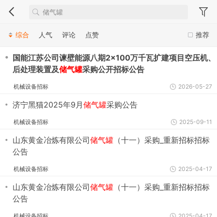
综合
人气
评论
点赞
推荐
・
国能江苏公司谏壁能源八期2×100万千瓦扩建项目空压机、
后处理装置及
储气罐
采购公开招标公告
机械设备招标
2026-05-27
・
济宁黑猫2025年9月
储气罐
采购公告
机械设备招标
2025-09-11
・
山东黄金冶炼有限公司
储气罐
（十一）采购_重新招标招标
公告
机械设备招标
2025-04-17
・
山东黄金冶炼有限公司
储气罐
（十一）采购_重新招标招标
公告
机械设备招标
2025-04-17