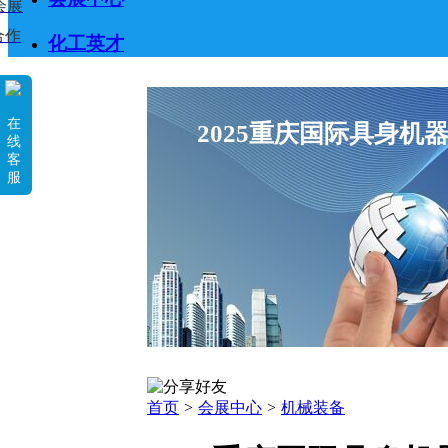
会展
合作
化工英才
在
2025重庆国际具身
线
客
服
首页
>
会展中心
>
机械装备