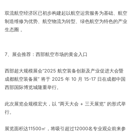
双流航空经济区已初步构建起以航空运营服务为基础、航空
制造维修为优势、航空物流为转型、绿色航空为特色的产业
生态圈 。
7、展会推荐：西部航空市场的黄金入口
西部超大规模展会“2025 航空装备创新及产业促进大会暨
成都航空装备展” 将于 2025 年 10 月 15-17 日在成都中国
西部国际博览城隆重举行。
此次展览会规模宏大，以 “两天大会 + 三天展览” 的形式举
行。
展览面积达11500㎡，将吸引超过12000名专业观众前来参