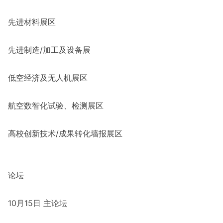
先进材料展区
先进制造/加工及设备展
低空经济及无人机展区
航空数智化试验、检测展区
高校创新技术/成果转化墙报展区
论坛
10月15日 主论坛