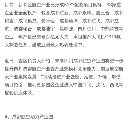
目前，新都区航空产业已形成52个配套项目集群，33家重
点企业全面投产，包含成都航新、成都永峰、鑫三合、成都
裕鸢、成飞集成、爱乐达、成都德坤、成都航飞、成都立
航、成都瑞合、成都通宇、昊轶强、四川仨川、中鹄科技等
企业，年产值已突破百亿元大关，承担国产大飞机C919机
头制造任务，建成亚洲最大热表处理中。
近日，园区负责人介绍，未来四川成都航空产业园将进一步
提升四川成都航空产业园产业规模和竞争能力，加速航空航
天产业集聚发展：“持续推进产业强链、延链、补链，加强
项目招引，推动更多园区企业进入中国商飞、沈飞、西飞等
配套供应体系。”
4、成都航空动力产业园