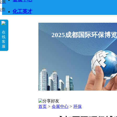
会展
合作
化工英才
在
2025成都国际环保
线
客
服
首页
>
会展中心
>
环保