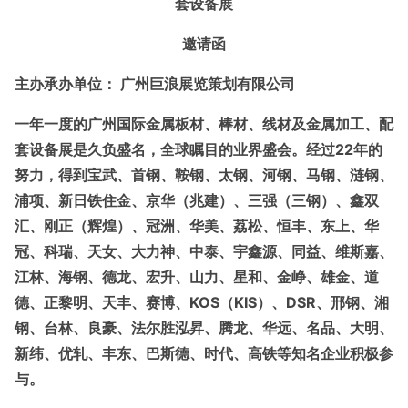
套设备展
邀请函
主办承办单位： 广州巨浪展览策划有限公司
一年一度的广州国际金属板材、棒材、线材及金属加工、配
套设备展是久负盛名，全球瞩目的业界盛会。经过
22年的
努力，得到宝武、首钢、鞍钢、太钢、河钢、马钢、涟钢、
浦项、新日铁住金、京华（兆建）、三强（三钢）、鑫双
汇、刚正（辉煌）、冠洲、华美、荔松、恒丰、东上、华
冠、科瑞、天女、大力神、中泰、宇鑫源、同益、维斯嘉、
江林、海钢、德龙、宏升、山力、星和、金峥、雄金、道
德、正黎明、天丰、赛博、KOS（KIS）、DSR、邢钢、湘
钢、台林、良豪、法尔胜泓昇、腾龙、华远、名品、大明、
新纬、优轧、丰东、巴斯德、时代、高铁等知名企业积极参
与。