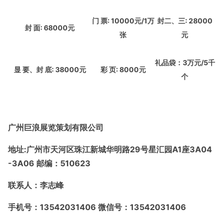
门
票
: 10000元/1万
封二、三
: 28000
封
面
: 68000元
张
元
礼品袋：
3万元/5千
显
要、封
底
: 38000元
彩
页
: 8000元
个
广州巨浪展览策划有限公司
地址
:广州市天河区珠江新城华明路29号星汇园A1座3A04
-3A06 邮编：510623
联系人：李志峰
手机号：
13542031406 微信号：13542031406