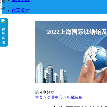
会展
合作
化工英才
在
2022上海国际钛锆铪
线
客
服
首页
>
会展中心
>
机械装备