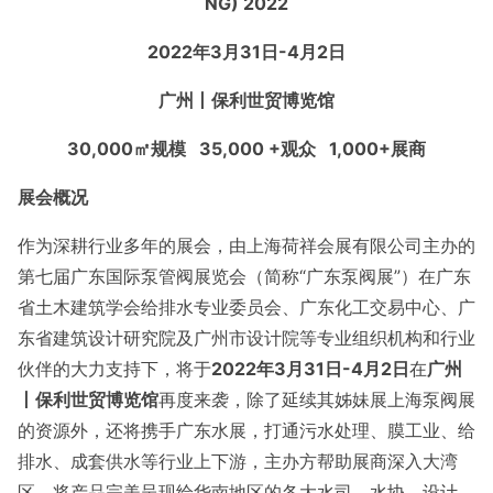
NG) 2022
2022
年
3
月
31
日-
4
月
2
日
广州丨保利世贸博览馆
30,000㎡
规模
35,000 +
观众
1,000+
展商
展会概况
作为深耕行业多年的展会，由上海荷祥会展有限公司主办的
第七届广东国际泵管阀展览会（简称“广东泵阀展”）在广东
省土木建筑学会给排水专业委员会、广东化工交易中心、广
东省建筑设计研究院及广州市设计院等专业组织机构和行业
伙伴的大力支持下，将于
2022年3月31日-4月2日
在
广州
丨保利世贸博览馆
再度来袭，除了延续其姊妹展上海泵阀展
的资源外，还将携手广东水展，打通污水处理、膜工业、给
排水、成套供水等行业上下游，主办方帮助展商深入大湾
区，将产品完美呈现给华南地区的各大水司、水协、设计