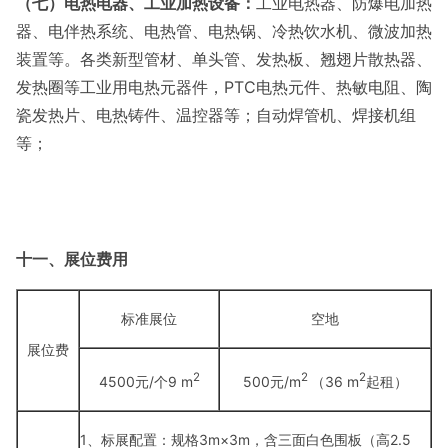
（七）电热电器、工业加热设备：
工业电热器、防爆电加热
器、电伴热系统、电热管、电热锅、冷热饮水机、微波加热
装置等。各类新型管材、单头管、发热板、翘翅片散热器、
发热圈等工业用电热元器件，PTC电热元件、热敏电阻、陶
瓷发热片、电热铸件、温控器等；自动焊管机、焊接机组
等；
十一、展位费用
标准展位
空地
展位费
2
2
2
4500元/个9 m
500元/m
（36 m
起租）
1、标展配置：规格
3m×3m，含三面白色围板（高2.5