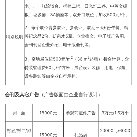
米）、一张洽谈台、折椅二把、日光灯二盏、中英文楣
板、垃圾篓、3A插座等，双开口展位，加收
500元/个。
2、每个展位
含
参展证、参会证、展期三天
6份午餐、精
美纪念品2份、矿泉水6瓶、企业推文、电子版广告图、
特别说明
会刊刊登企业介绍、电子版会刊等。
2
2
3、空地展位按500元/m
（36 m
起租）
折合计算，含
特装管理费50元/平方米，展台设计装修、用电、保险、
设备装卸等由企业自行承担。
会刊及其它广告
（
广告版面由企业自行设计）
封
面
18000元
参观商证件广告
3万元/1.5万个
封底/封二/扉
20000元
/6000
15000元
礼品袋