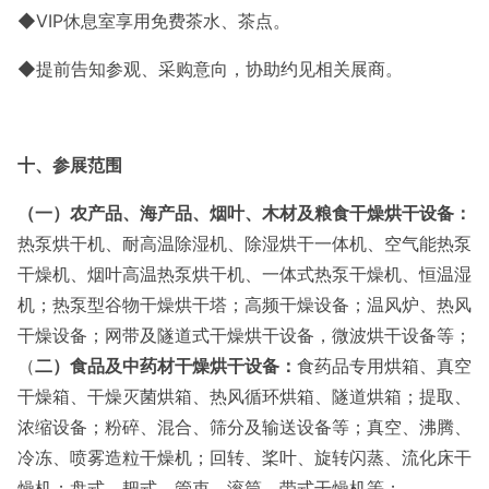
◆VIP休息室享用免费茶水、茶点。
◆提前告知参观、采购意向，协助约见相关展商。
十、参展范围
（一）
农产品、海产品、烟叶、木材及粮食干燥烘干设备：
热泵烘干机、耐高温除湿机、除湿烘干一体机、空气能热泵
干燥机、烟叶高温热泵烘干机、一体式热泵干燥机、恒温湿
机；热泵型谷物干燥烘干塔；高频干燥设备；温风炉、热风
干燥设备；网带及隧道式干燥烘干设备，微波烘干设备等；
（
二）食品及中药材干燥烘干设备：
食药品专用烘箱、真空
干燥箱、干燥灭菌烘箱、热风循环烘箱、隧道烘箱；提取、
浓缩设备；粉碎、混合、筛分及输送设备等；真空、沸腾、
冷冻、喷雾造粒干燥机；回转、桨叶、旋转闪蒸、流化床干
燥机；盘式、耙式、管束、滚筒、带式干燥机等；