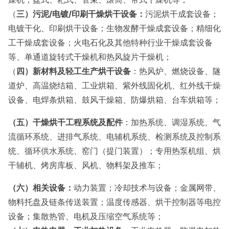
（
三）污泥
/
电镀/
印刷干燥烘干设备：
污泥烘干成套设备；
电镀干化、印刷烘干设备；生物发酵干燥成套设备；精细化
工干燥成套设备；火电石化及其他特种行业干燥成套设备
等、单通道旋转式干燥机和热风旋片干燥机；
（
四）新材料及轻工生产烘干设备
：热风炉、燃烧设备、隧
道炉、高温烧结箱、工业烘箱、紫外线固化机、红外线干燥
设备、电焊条烘箱、鼓风干燥箱、防爆烘箱、台车烘箱等；
（五）
干燥烘干工程系统及配件
：加热系统、调湿系统、气
流循环系统、进排气系统、电辅机系统、检测系统及控制系
统、循环供水系统、窑门（提门装置）；专用热泵机组、烘
干辅机、烤房库板、风机、物料架及推车；
（六）相关设备：
动力装置；冷却技术与设备；金属网带、
物料托盘及链条传送装置；温度传感器、烘干控制器等电控
设备；集散热管、电机及压缩空气系统等；