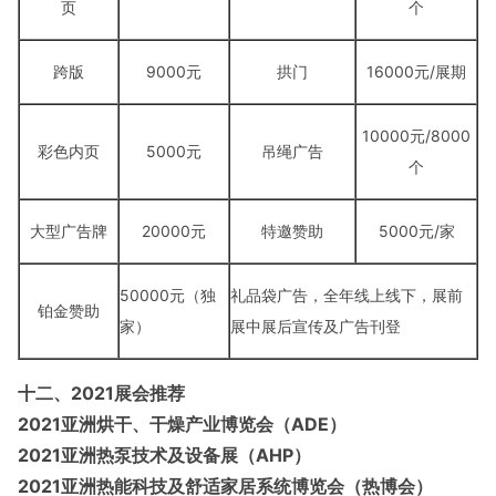
页
个
跨版
9000元
拱门
16000元/展期
10000元
/8000
彩色内页
5000元
吊绳广告
个
大型广告牌
20000元
特邀赞助
5000元
/家
50000元（独
礼品袋广告，全年线上线下，展前
铂金赞助
家）
展中展后宣传及广告刊登
十二、
2021
展会推荐
2021
亚洲烘干、干燥产业博览会（
ADE）
2021
亚洲热泵技术及设备展（AHP）
2021
亚洲热能科技及舒适家居系统博览会（热博会）