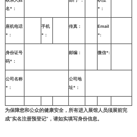
名
*
：
*
：
座机电话
手机
传真：
Email
*
：
*
：
*
:
身份证号
邮编：
微信
*
:
码
*
：
公司名称
公司地
*
：
址
*
：
为保障您和公众的健康安全，所有进入展馆人员须展前完
成“实名注册预登记”，请如实填写身份信息。