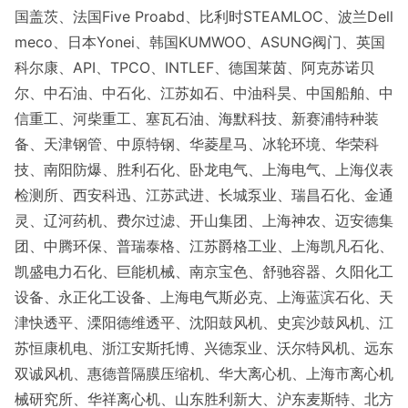
国盖茨、法国Five Proabd、比利时STEAMLOC、波兰Dell
meco、日本Yonei、韩国KUMWOO、ASUNG阀门、英国
科尔康、API、TPCO、INTLEF、德国莱茵、阿克苏诺贝
尔、中石油、中石化、江苏如石、中油科昊、中国船舶、中
信重工、河柴重工、塞瓦石油、海默科技、新赛浦特种装
备、天津钢管、中原特钢、华菱星马、冰轮环境、华荣科
技、南阳防爆、胜利石化、卧龙电气、上海电气、上海仪表
检测所、西安科迅、江苏武进、长城泵业、瑞昌石化、金通
灵、辽河药机、费尔过滤、开山集团、上海神农、迈安德集
团、中腾环保、普瑞泰格、江苏爵格工业、上海凯凡石化、
凯盛电力石化、巨能机械、南京宝色、舒驰容器、久阳化工
设备、永正化工设备、上海电气斯必克、上海蓝滨石化、天
津快透平、溧阳德维透平、沈阳鼓风机、史宾沙鼓风机、江
苏恒康机电、浙江安斯托博、兴德泵业、沃尔特风机、远东
双诚风机、惠德普隔膜压缩机、华大离心机、上海市离心机
械研究所、华祥离心机、山东胜利新大、沪东麦斯特、北方