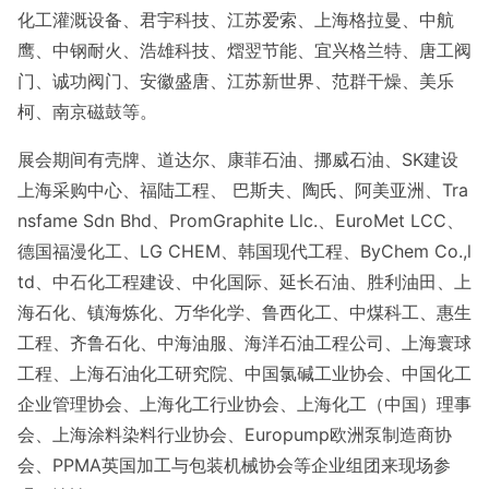
化工灌溉设备、君宇科技、江苏爱索、上海格拉曼、中航
鹰、中钢耐火、浩雄科技、熠翌节能、宜兴格兰特、唐工阀
门、诚功阀门、安徽盛唐、江苏新世界、范群干燥、美乐
柯、南京磁鼓等。
展会期间有壳牌、道达尔、康菲石油、挪威石油、
SK建设
上海采购中心、福陆工程、 巴斯夫、陶氏、阿美亚洲、Tra
nsfame Sdn Bhd、PromGraphite Llc.、EuroMet LCC、
德国福漫化工、LG CHEM、韩国现代工程、ByChem Co.,l
td、中石化工程建设、中化国际、延长石油、胜利油田、上
海石化、镇海炼化、万华化学、鲁西化工、中煤科工、惠生
工程、齐鲁石化、中海油服、海洋石油工程公司、上海寰球
工程、上海石油化工研究院、中国氯碱工业协会、中国化工
企业管理协会、上海化工行业协会、上海化工（中国）理事
会、上海涂料染料行业协会、Europump欧洲泵制造商协
会、PPMA英国加工与包装机械协会等企业组团来现场参