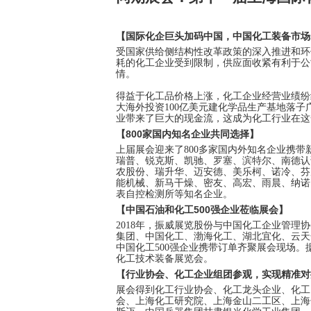
国际化企巨头加码中国，中国化工装备市场
【
受国家供给侧结构性改革政策的深入推进和环
耗的化工企业受到限制，供应面收紧有利于公
情。
得益于化工品价格上涨，化工企业经营业绩纷
大海外投资100亿美元建化学品生产基地落
业带来了巨大的现金流，这成为化工行业在这
800
家国内知名企业共同选择
【
】
上届展会迎来了800多家国内外知名企业携带
瑞普、锐克斯、凯驰、罗塞、滨特尔、南德认
农股份、瑞升华、迈安德、美乐柯、诺冷、芬
能机械、新马干燥、密友、高宏、雨晨、纳诺
表自控检测所等知名企业。
中国石油和化工500强企业莅临展会
【
】
2018
年，振威展览股份与中国化工企业管理协
集团、中国化工、渤海化工、湖北宜化、云天
中国化工500强企业携带订单齐聚展会现场。据
化工技术装备展览会。
行业协会、化工企业组团参观，实现精准对
【
展会得到化工行业协会、化工龙头企业、化工
会、上海化工研究院、上海金山二工区、上海