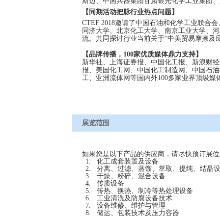
斯迈、中国兵器集团甘肃银光化学工业集团、
同期活动把脉行业热点问题】
【
CTEF 2018
邀请了中国石油和化学工业联合会
同济大学、北京化工大学、南京工业大学、河
流。共同探讨行业当前关于“中美贸易摩擦及
【品牌传播，100家优质媒体鼎力支持】
新华社、上海证券报、中国化工报、新浪财经、网易
报、美国化工网、中国化工制造网、中国石油
工、亚洲流体网等国内外100多家业界顶级
展览范围
如果您是以下产品的供应商，请尽快预订展位
1.
化工成套装置及设备
2.
分离、过滤、蒸馏、萃取、提纯、结晶
3.
干燥、粉碎、混合设备
4.
传质设备
5.
传热、换热、制冷等热处理设备
6.
工业清洗及防腐设备技术
7.
设备维修、维护与管理
8.
储运、包装技术及压力容器