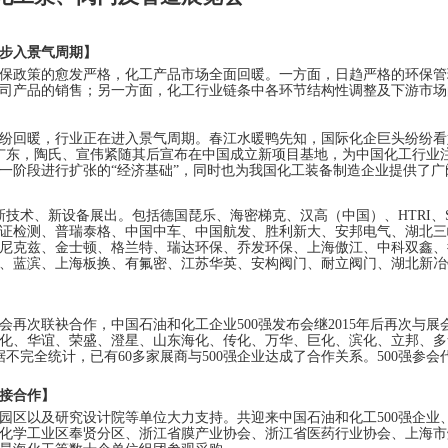
步入景气周期
】
保政策的愈发严格，化工产品市场全面回暖。一方面，日趋严格的环保管
司产品的销售；另一方面，化工行业链条中各环节结构性调整及下游市场
纷回暖，行业正在进入景气周期。春江水暖鸭先知，国际化企巨头纷纷看好
子广东，陶氏、宣伟紧随其后宣布在中国成立新项目基地，为中国化工行业
一阶段进行扩张的“经济基础”，同时也为我国化工装备制造企业提供了广
新技术、新设备展出。包括德国琵乐、海密梯克、汉高（中国）、HTRI、
证检测、普瑞泰格、中国中车、中国航发、胜利新大、安邦电气、湖北三
尼克兹、金士顿、格兰特、瑞达环保、乔发环保、上海傲江、中科双鑫、
、蓝滨、上海板换、有氟密、江苏华英、安构阀门、耐立阀门、湖北新冶
会再次联袂合作，中国石油和化工企业500强发布会继2015年后再次与
化、华谊、荣盛、澄星、山东海化、传化、万华、巨化、滨化、立邦、多
不完全统计，已有60多家展商与500强企业达成了合作关系。500强参会
接合作
】
园区以及研究设计院等单位大力支持。共迎来中国石油和化工500强企业
化学工业区奉贤分区、浙江省膜产业协会、浙江省医药行业协会、上海市