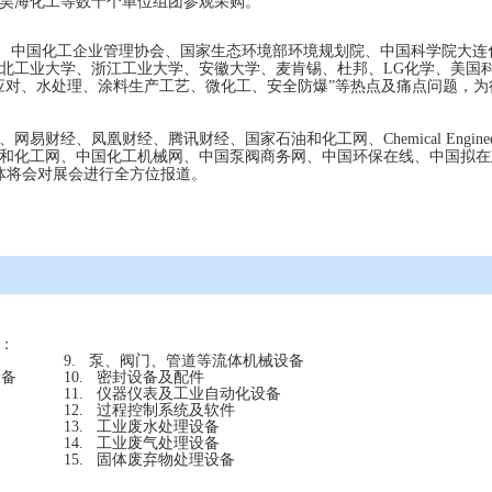
昊海化工等数十个单位组团参观采购。
、中国化工企业管理协会、国家生态环境部环境规划院、中国科学院大连
北工业大学、浙江工业大学、安徽大学、麦肯锡、杜邦、LG化学、美国
应对、水处理、涂料生产工艺、微化工、安全防爆”等热点及痛点问题，
财经、凤凰财经、腾讯财经、国家石油和化工网、Chemical Engine
和化工网、中国化工机械网、中国泵阀商务网、中国环保在线、中国拟在建
媒体将会对展会进行全方位报道。
：
9.
泵、阀门、管道等流体机械设备
设备
10.
密封设备及配件
11.
仪器仪表及工业自动化设备
12.
过程控制系统及软件
13.
工业废水处理设备
14.
工业废气处理设备
15.
固体废弃物处理设备