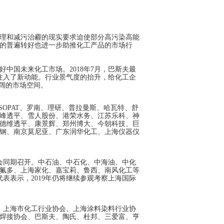
理和减污治霾的现实要求迫使部分高污染高能
的普遍转好也进一步助推化工产品的市场行
中国未来化工市场。2018年7月，巴斯夫最
注入了新动能。行业景气度的抬升，给化工企
阔的市场空间。
SOPAT、罗南、理研、普拉曼斯、哈瓦特、舒
峰透平、雪人股份、港荣水务、江苏乐科、神
德维透平、康景辉、郑州博大、今朝科技、巨
钢、南京莫尼亚、广东润华化工、上海仪器仪
展会同期召开。中石油、中石化、中海油、中化
氟多、上海家化、嘉宝莉、鲁西、南风化工等
代表表示，2019年仍将继续参观考察上海国际
、上海市化工行业协会、上海涂料染料行业协
焊接协会、巴斯夫、陶氏、杜邦、三爱富、亨