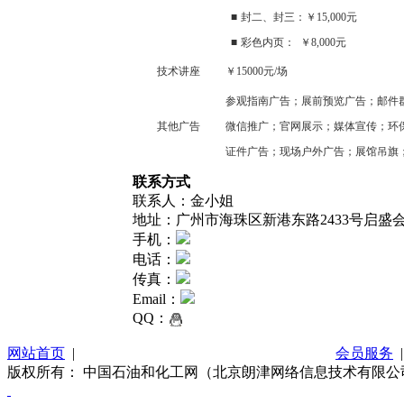
■
封二、封三：￥
15,000
元
■
彩色内页：
￥
8,000
元
技术讲座
￥
15000
元
/
场
参观指南广告；展前预览广告；邮件
其他广告
微信推广；官网展示；媒体宣传；环
证件广告；现场户外广告；展馆吊旗
联系方式
联系人：金小姐
地址：广州市海珠区新港东路2433号启盛会
手机：
电话：
传真：
Email：
QQ：
网站首页
|
关于我们
|
联系方式
|
网站使用条款
|
会员服务
版权所有： 中国石油和化工网（北京朗津网络信息技术有限公