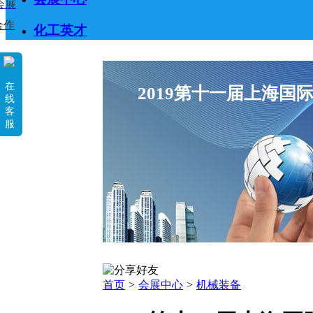
会展
合作
化工英才
在
2019第十一届上海国
线
客
服
首页
>
会展中心
>
机械装备