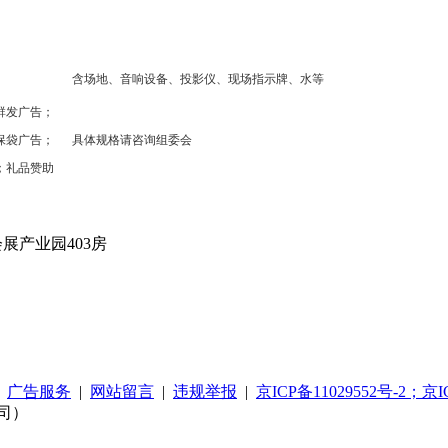
含场地、音响设备、投影仪、现场指示牌、水等
群发广告；
保袋广告；
具体规格请咨询组委会
；礼品赞助
展产业园403房
|
广告服务
|
网站留言
|
违规举报
|
京ICP备11029552号-2；京I
司）