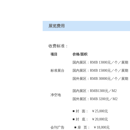
展览费用
收费标准：
项目
价格/面积
国内展区：
RMB 13000
元／个／展期
标准展台
国内展区：
RMB 15000
元／个／展期
国外展区：
RMB 30000
元／个／展期
国内展区：
RMB1300
元／
M2
净空地
国外展区：
RMB 3200
元／
M2
■
封
面：
￥
25,000
元
■
封
底：
￥
20,000
元
会刊广告
■
扉
页：
￥
18,000
元