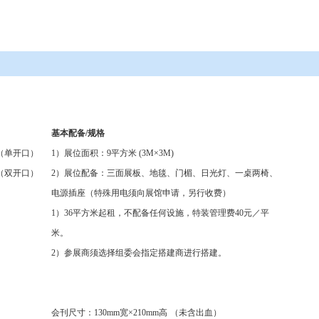
基本配备/规格
（单开口）
1
）展位面积：
9
平方米
(3M
×
3M)
（双开口）
2
）展位配备：三面展板、地毯、门楣、日光灯、一桌两椅、
电源插座（特殊用电须向展馆申请，另行收费）
1
）
36
平方米起租，不配备任何设施，特装管理费
40
元／平
米。
2
）参展商须选择组委会指定搭建商进行搭建。
会刊尺寸：
130mm
宽×
210mm
高
（未含出血）