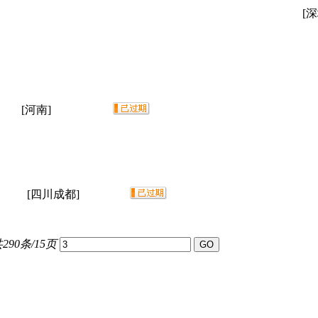
[深
[河南]
[四川成都]
290条/15页