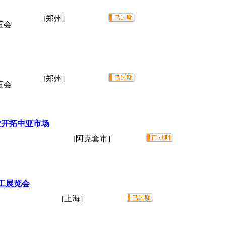
[郑州]
谊会
[郑州]
谊会
企业开拓中亚市场
[阿克套市]
加工展览会
[上海]