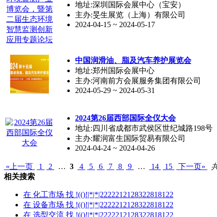
地址:深圳国际会展中心（宝安）
主办:旻生展览（上海）有限公司
2024-04-15 ~ 2024-05-17
中国润滑油、脂及汽车养护展览会
地址:郑州国际会展中心
主办:河南前方会展服务集团有限公司
2024-05-29 ~ 2024-05-31
2024第26届西部国际全仪大会
地址:四川省成都市武侯区世纪城路198号
主办:耀润富生国际贸易有限公司
2024-04-24 ~ 2024-04-26
«上一页
1
2
…
3
4
5
6
7
8
9
…
14
15
下一页»
共
相关搜索
在
化工市场
找 !(()!|*|*|2222212128322818122
在
设备市场
找 !(()!|*|*|2222212128322818122
在
选型交流
找 !(()!|*|*|2222212128322818122