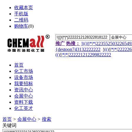
收藏本页
手机版
二维码
购物车
(
0
)
推广
热搜：
!(()!|*|*|22355250322654
{destoon743132222222
!(()!|*|*|2222
(()!|*|*|222221212299822222
首页
化工市场
设备市场
我要招标
资讯中心
会展中心
资料下载
化工英才
首页
>
会展中心
>
搜索
关键词