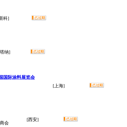
斯科]
塔纳]
中国国际涂料展览会
[上海]
[西安]
安商会