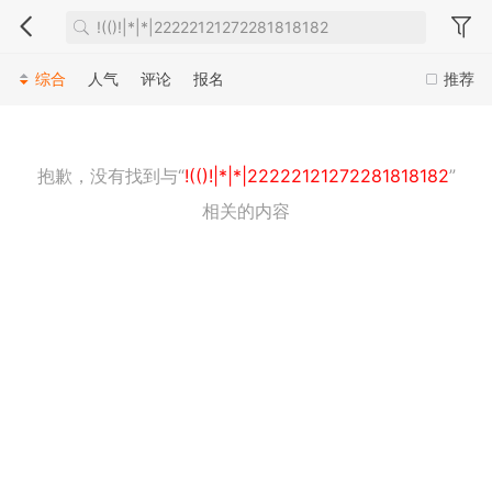
综合
人气
评论
报名
推荐
抱歉，没有找到与“
!(()!|*|*|22222121272281818182
”
相关的内容