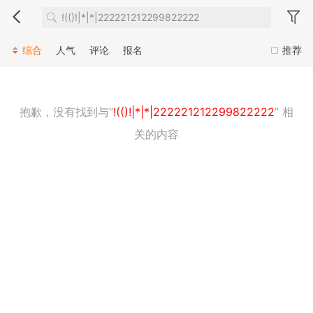
综合
人气
评论
报名
推荐
抱歉，没有找到与“
!(()!|*|*|222221212299822222
” 相
关的内容