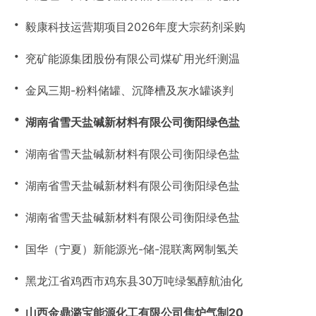
・
毅康科技运营期项目2026年度大宗药剂采购
・
兖矿能源集团股份有限公司煤矿用光纤测温
・
金风三期-粉料储罐、沉降槽及灰水罐谈判
・
湖南省雪天盐碱新材料有限公司衡阳绿色盐
・
湖南省雪天盐碱新材料有限公司衡阳绿色盐
・
湖南省雪天盐碱新材料有限公司衡阳绿色盐
・
湖南省雪天盐碱新材料有限公司衡阳绿色盐
・
国华（宁夏）新能源光-储-混联离网制氢关
・
黑龙江省鸡西市鸡东县30万吨绿氢醇航油化
・
山西金鼎潞宝能源化工有限公司焦炉气制20