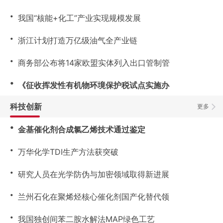
・
我国“核能+化工”产业实现规模发展
・
浙江计划打造万亿级油气全产业链
・
商务部公布将14家欧盟实体列入出口管制管
・
《征收挥发性有机物环境保护税试点实施办
科技创新
更多
・
金基催化剂合成氯乙烯技术通过鉴定
・
万华化学TDI生产方法获突破
・
研究人员在光学防伪与加密领域取得新进展
・
兰州石化在聚烯烃核心催化剂国产化替代领
・
我国独创间苯二胺水解法MAP绿色工艺