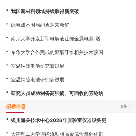
・
我国新材料领域持续取得新突破
・
绿氢成本困局能否迎来新解
・
南京大学开发新型电解液让锂金属电池“增
・
东华大学合作完成的聚酯纤维相关技术获国
・
室温钠硫电池研究获进展
・
室温钠硫电池研究获进展
・
研究人员成功制备高强韧、可回收的芳纶纳
招标信息
更多
・
银川海关技术中心2026年实验室仪器设备更
・
大连理工大学连续流动相高金属含量催化剂