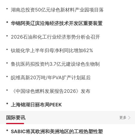
・
湖南总投资50亿元绿色新材料产业园项目落
・
华锦阿美辽滨沿海经济技术开发区重要装置
・
2026石油和化工行业经济形势分析会召开
・
钛能化学上半年归母净利同比增加62%
・
鲁抗医药拟投资约3.7亿元建设绿色生物制
・
皖维高新20万吨/年PVA扩产计划延后
・
《中国绿色燃料发展报告2026》发布
・
上海锦湖日丽布局PEEK
国际要讯
更多
・
SABIC将其欧洲和美洲地区的工程热塑性塑