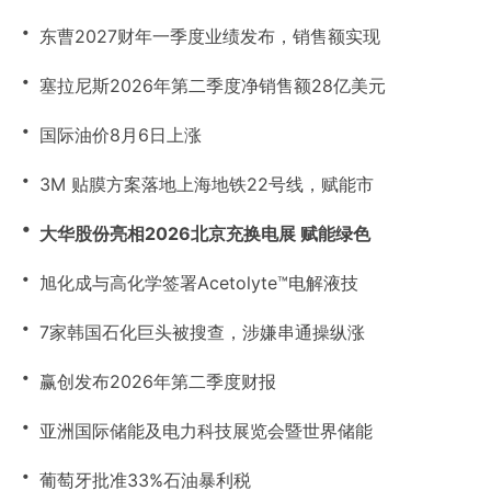
・
东曹2027财年一季度业绩发布，销售额实现
・
塞拉尼斯2026年第二季度净销售额28亿美元
・
国际油价8月6日上涨
・
3M 贴膜方案落地上海地铁22号线，赋能市
・
大华股份亮相2026北京充换电展 赋能绿色
・
旭化成与高化学签署Acetolyte™电解液技
・
7家韩国石化巨头被搜查，涉嫌串通操纵涨
・
赢创发布2026年第二季度财报
・
亚洲国际储能及电力科技展览会暨世界储能
・
葡萄牙批准33%石油暴利税