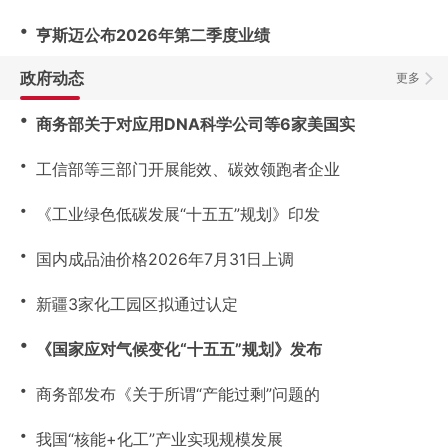
・
亨斯迈公布2026年第二季度业绩
政府动态
更多
・
商务部关于对应用DNA科学公司等6家美国实
・
工信部等三部门开展能效、碳效领跑者企业
・
《工业绿色低碳发展“十五五”规划》印发
・
国内成品油价格2026年7月31日上调
・
新疆3家化工园区拟通过认定
・
《国家应对气候变化“十五五”规划》发布
・
商务部发布《关于所谓“产能过剩”问题的
・
我国“核能+化工”产业实现规模发展