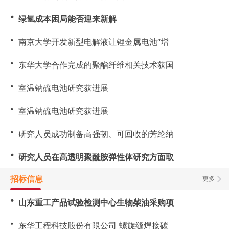
・
绿氢成本困局能否迎来新解
・
南京大学开发新型电解液让锂金属电池“增
・
东华大学合作完成的聚酯纤维相关技术获国
・
室温钠硫电池研究获进展
・
室温钠硫电池研究获进展
・
研究人员成功制备高强韧、可回收的芳纶纳
・
研究人员在高透明聚酰胺弹性体研究方面取
招标信息
更多
・
山东重工产品试验检测中心生物柴油采购项
・
东华工程科技股份有限公司 螺旋缝焊接碳