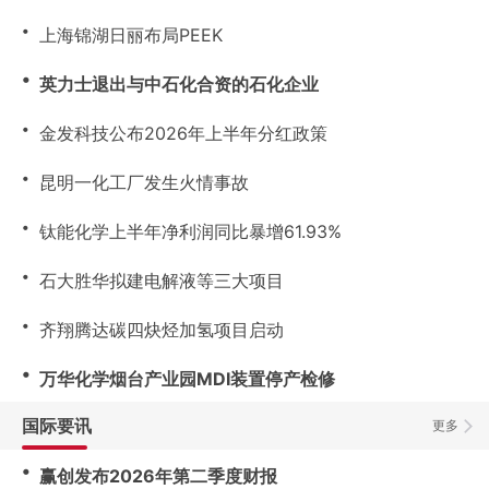
・
上海锦湖日丽布局PEEK
・
英力士退出与中石化合资的石化企业
・
金发科技公布2026年上半年分红政策
・
昆明一化工厂发生火情事故
・
钛能化学上半年净利润同比暴增61.93%
・
石大胜华拟建电解液等三大项目
・
齐翔腾达碳四炔烃加氢项目启动
・
万华化学烟台产业园MDI装置停产检修
国际要讯
更多
・
赢创发布2026年第二季度财报