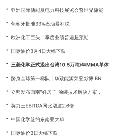
・
亚洲国际储能及电力科技展览会暨世界储能
・
葡萄牙批准33%石油暴利税
・
欧洲化工巨头二季度业绩普遍超预期
・
国际油价8月4日大幅下跌
・
三菱化学正式退出台湾10.5万吨/年MMA单体
・
跻身全球第一梯队 | 华致能源荣登彭博 BN
・
立邦发布西南"好房子"涂装技术解决方案，
・
英力士EBITDA同比增逾2.6倍
・
中国化学签约东南亚大单
・
国际油价3日大幅下跌