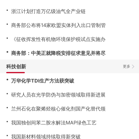
・
浙江计划打造万亿级油气全产业链
・
商务部公布将14家欧盟实体列入出口管制管
・
《征收挥发性有机物环境保护税试点实施办
・
商务部：中美正就降税安排征求意见并将尽
科技创新
更多
・
万华化学TDI生产方法获突破
・
研究人员在光学防伪与加密领域取得新进展
・
兰州石化在聚烯烃核心催化剂国产化替代领
・
我国独创间苯二胺水解法MAP绿色工艺
・
我国新材料领域持续取得新突破