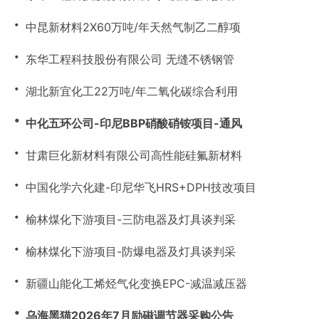
・
中昆新材料2X60万吨/年天然气制乙二醇项
・
东华工程科技股份有限公司 无缝不锈钢管
・
湖北新宜化工22万吨/年二氧化碳综合利用
・
中化五环公司-印尼BBP硝酸硝铵项目-通风
・
甘肃巨化新材料有限公司高性能硅氟新材料
・
中国化学六化建-印尼华飞HRS+DPH技改项目
・
榆林煤化下游项目-三防电器及灯具谈判采
・
榆林煤化下游项目-防爆电器及灯具谈判采
・
新疆山能化工烯烃气化变换EPC-减温减压器
・
乌海黑猫2026年7月励磁调节器采购公告