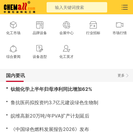
化工市场
品牌设备
会展中心
行业招标
市场行情
综合要闻
设备选型
化工英才
国内要讯
更多
・
钛能化学上半年归母净利同比增加62%
・
鲁抗医药拟投资约3.7亿元建设绿色生物制
・
皖维高新20万吨/年PVA扩产计划延后
・
《中国绿色燃料发展报告2026》发布