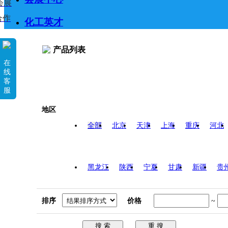
会展
合作
化工英才
产品列表
在
线
客
服
地区
全部
北京
天津
上海
重庆
河北
黑龙江
陕西
宁夏
甘肃
新疆
贵
排序
价格
~