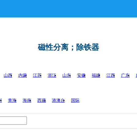
磁性分离；除铁器
山西
内蒙
江苏
浙江
山东
安徽
福建
江西
广东
州
青海
海南
西藏
港澳台
国际