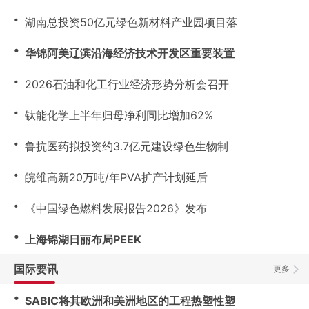
・
湖南总投资50亿元绿色新材料产业园项目落
・
华锦阿美辽滨沿海经济技术开发区重要装置
・
2026石油和化工行业经济形势分析会召开
・
钛能化学上半年归母净利同比增加62%
・
鲁抗医药拟投资约3.7亿元建设绿色生物制
・
皖维高新20万吨/年PVA扩产计划延后
・
《中国绿色燃料发展报告2026》发布
・
上海锦湖日丽布局PEEK
国际要讯
更多
・
SABIC将其欧洲和美洲地区的工程热塑性塑