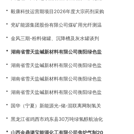
・
毅康科技运营期项目2026年度大宗药剂采购
・
兖矿能源集团股份有限公司煤矿用光纤测温
・
金风三期-粉料储罐、沉降槽及灰水罐谈判
・
湖南省雪天盐碱新材料有限公司衡阳绿色盐
・
湖南省雪天盐碱新材料有限公司衡阳绿色盐
・
湖南省雪天盐碱新材料有限公司衡阳绿色盐
・
湖南省雪天盐碱新材料有限公司衡阳绿色盐
・
国华（宁夏）新能源光-储-混联离网制氢关
・
黑龙江省鸡西市鸡东县30万吨绿氢醇航油化
・
山西金鼎潞宝能源化工有限公司焦炉气制20