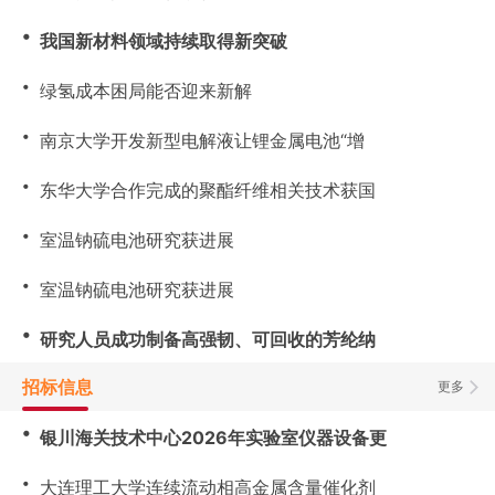
・
我国新材料领域持续取得新突破
・
绿氢成本困局能否迎来新解
・
南京大学开发新型电解液让锂金属电池“增
・
东华大学合作完成的聚酯纤维相关技术获国
・
室温钠硫电池研究获进展
・
室温钠硫电池研究获进展
・
研究人员成功制备高强韧、可回收的芳纶纳
招标信息
更多
・
银川海关技术中心2026年实验室仪器设备更
・
大连理工大学连续流动相高金属含量催化剂