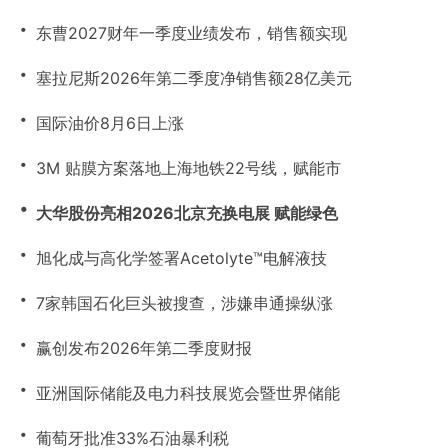
・
东曹2027财年一季度业绩发布，销售额实现
・
塞拉尼斯2026年第二季度净销售额28亿美元
・
国际油价8月6日上涨
・
3M 贴膜方案落地上海地铁22号线，赋能市
・
大华股份亮相2026北京充换电展 赋能绿色
・
旭化成与高化学签署Acetolyte™电解液技
・
7家韩国石化巨头被搜查，涉嫌串通操纵涨
・
赢创发布2026年第二季度财报
・
亚洲国际储能及电力科技展览会暨世界储能
・
葡萄牙批准33%石油暴利税