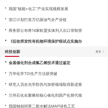
・
我国“核能+化工”产业实现规模发展
・
浙江计划打造万亿级油气全产业链
・
商务部公布将14家欧盟实体列入出口管制管
・
《征收挥发性有机物环境保护税试点实施办
科技创新
更多
・
金基催化剂合成氯乙烯技术通过鉴定
・
万华化学TDI生产方法获突破
・
研究人员在光学防伪与加密领域取得新进展
・
兰州石化在聚烯烃核心催化剂国产化替代领
・
我国独创间苯二胺水解法MAP绿色工艺