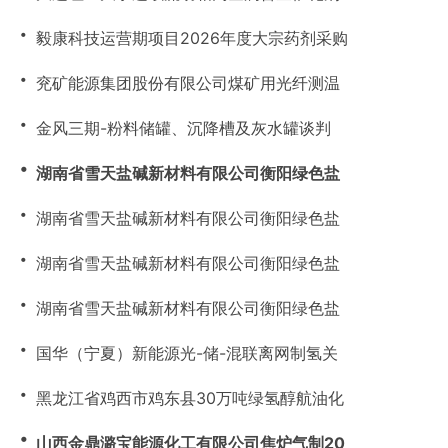
・
毅康科技运营期项目2026年度大宗药剂采购
・
兖矿能源集团股份有限公司煤矿用光纤测温
・
金风三期-粉料储罐、沉降槽及灰水罐谈判
・
湖南省雪天盐碱新材料有限公司衡阳绿色盐
・
湖南省雪天盐碱新材料有限公司衡阳绿色盐
・
湖南省雪天盐碱新材料有限公司衡阳绿色盐
・
湖南省雪天盐碱新材料有限公司衡阳绿色盐
・
国华（宁夏）新能源光-储-混联离网制氢关
・
黑龙江省鸡西市鸡东县30万吨绿氢醇航油化
・
山西金鼎潞宝能源化工有限公司焦炉气制20