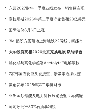
・
东曹2027财年一季度业绩发布，销售额实现
・
塞拉尼斯2026年第二季度净销售额28亿美元
・
国际油价8月6日上涨
・
3M 贴膜方案落地上海地铁22号线，赋能市
・
大华股份亮相2026北京充换电展 赋能绿色
・
旭化成与高化学签署Acetolyte™电解液技
・
7家韩国石化巨头被搜查，涉嫌串通操纵涨
・
赢创发布2026年第二季度财报
・
亚洲国际储能及电力科技展览会暨世界储能
・
葡萄牙批准33%石油暴利税