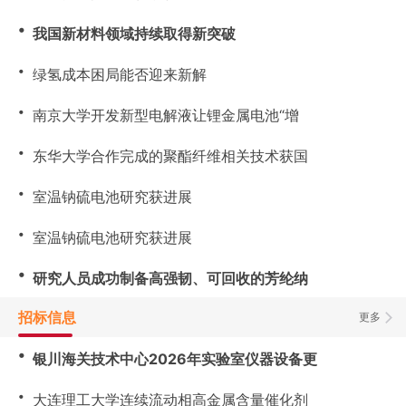
・
我国新材料领域持续取得新突破
・
绿氢成本困局能否迎来新解
・
南京大学开发新型电解液让锂金属电池“增
・
东华大学合作完成的聚酯纤维相关技术获国
・
室温钠硫电池研究获进展
・
室温钠硫电池研究获进展
・
研究人员成功制备高强韧、可回收的芳纶纳
招标信息
更多
・
银川海关技术中心2026年实验室仪器设备更
・
大连理工大学连续流动相高金属含量催化剂