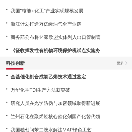
・
我国“核能+化工”产业实现规模发展
・
浙江计划打造万亿级油气全产业链
・
商务部公布将14家欧盟实体列入出口管制管
・
《征收挥发性有机物环境保护税试点实施办
科技创新
更多
・
金基催化剂合成氯乙烯技术通过鉴定
・
万华化学TDI生产方法获突破
・
研究人员在光学防伪与加密领域取得新进展
・
兰州石化在聚烯烃核心催化剂国产化替代领
・
我国独创间苯二胺水解法MAP绿色工艺