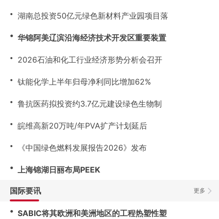
・
湖南总投资50亿元绿色新材料产业园项目落
・
华锦阿美辽滨沿海经济技术开发区重要装置
・
2026石油和化工行业经济形势分析会召开
・
钛能化学上半年归母净利同比增加62%
・
鲁抗医药拟投资约3.7亿元建设绿色生物制
・
皖维高新20万吨/年PVA扩产计划延后
・
《中国绿色燃料发展报告2026》发布
・
上海锦湖日丽布局PEEK
国际要讯
更多
・
SABIC将其欧洲和美洲地区的工程热塑性塑