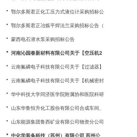
・
鄂尔多斯君正化工压力式液位计采购招标公
・
鄂尔多斯君正冶炼平焊法兰采购招标公告（
・
蒙西电石潜水泵采购招标公告
・
河南沁园春新材料有限公司关于【空压机2
・
云南氟磷电子科技有限公司关于【过滤器】
・
云南氟磷电子科技有限公司关于【机械密封
・
华中科技大学同济医学院附属协和医院科研
・
山东华鲁恒升化工股份有限公司合成车间、
・
山东能源集团鲁西矿业有限公司物资分公司
・
中化学装备科技（苏州）有限公司 苏州公