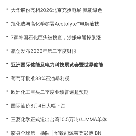
・
大华股份亮相2026北京充换电展 赋能绿色
・
旭化成与高化学签署Acetolyte™电解液技
・
7家韩国石化巨头被搜查，涉嫌串通操纵涨
・
赢创发布2026年第二季度财报
・
亚洲国际储能及电力科技展览会暨世界储能
・
葡萄牙批准33%石油暴利税
・
欧洲化工巨头二季度业绩普遍超预期
・
国际油价8月4日大幅下跌
・
三菱化学正式退出台湾10.5万吨/年MMA单体
・
跻身全球第一梯队 | 华致能源荣登彭博 BN