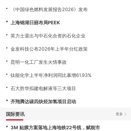
・
《中国绿色燃料发展报告2026》发布
・
上海锦湖日丽布局PEEK
・
英力士退出与中石化合资的石化企业
・
金发科技公布2026年上半年分红政策
・
昆明一化工厂发生火情事故
・
钛能化学上半年净利润同比暴增61.93%
・
石大胜华拟建电解液等三大项目
・
齐翔腾达碳四炔烃加氢项目启动
国际要讯
更多
・
3M 贴膜方案落地上海地铁22号线，赋能市