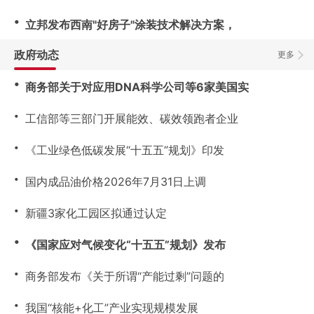
・
立邦发布西南"好房子"涂装技术解决方案，
政府动态
更多
・
商务部关于对应用DNA科学公司等6家美国实
・
工信部等三部门开展能效、碳效领跑者企业
・
《工业绿色低碳发展“十五五”规划》印发
・
国内成品油价格2026年7月31日上调
・
新疆3家化工园区拟通过认定
・
《国家应对气候变化“十五五”规划》发布
・
商务部发布《关于所谓“产能过剩”问题的
・
我国“核能+化工”产业实现规模发展