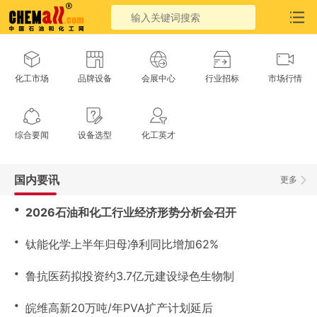
化工市场
品牌设备
会展中心
行业招标
市场行情
综合要闻
设备选型
化工英才
国内要讯
更多
・
2026石油和化工行业经济形势分析会召开
・
钛能化学上半年归母净利同比增加62%
・
鲁抗医药拟投资约3.7亿元建设绿色生物制
・
皖维高新20万吨/年PVA扩产计划延后