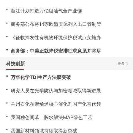
・
浙江计划打造万亿级油气全产业链
・
商务部公布将14家欧盟实体列入出口管制管
・
《征收挥发性有机物环境保护税试点实施办
・
商务部：中美正就降税安排征求意见并将尽
科技创新
更多
・
万华化学TDI生产方法获突破
・
研究人员在光学防伪与加密领域取得新进展
・
兰州石化在聚烯烃核心催化剂国产化替代领
・
我国独创间苯二胺水解法MAP绿色工艺
・
我国新材料领域持续取得新突破