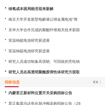
・
绿氢成本困局能否迎来新解
・
南京大学开发新型电解液让锂金属电池“增
・
东华大学合作完成的聚酯纤维相关技术获国
・
室温钠硫电池研究获进展
・
室温钠硫电池研究获进展
・
研究人员成功制备高强韧、可回收的芳纶纳
・
研究人员在高透明聚酰胺弹性体研究方面取
招标信息
更多
・
内蒙君正新材料位置开关采购招标公告
・
君正集团乌达焦化脉冲阀采购招标公告（26