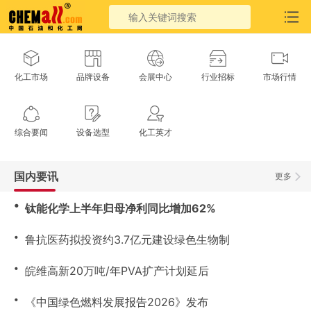
化工市场
品牌设备
会展中心
行业招标
市场行情
综合要闻
设备选型
化工英才
国内要讯
更多
・
钛能化学上半年归母净利同比增加62%
・
鲁抗医药拟投资约3.7亿元建设绿色生物制
・
皖维高新20万吨/年PVA扩产计划延后
・
《中国绿色燃料发展报告2026》发布