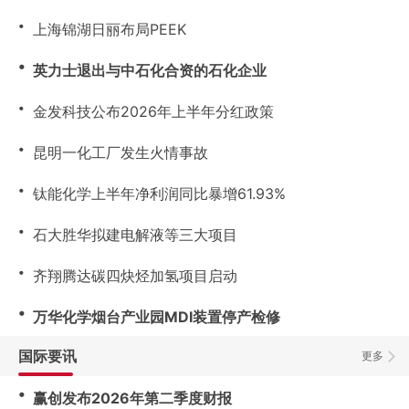
・
上海锦湖日丽布局PEEK
・
英力士退出与中石化合资的石化企业
・
金发科技公布2026年上半年分红政策
・
昆明一化工厂发生火情事故
・
钛能化学上半年净利润同比暴增61.93%
・
石大胜华拟建电解液等三大项目
・
齐翔腾达碳四炔烃加氢项目启动
・
万华化学烟台产业园MDI装置停产检修
国际要讯
更多
・
赢创发布2026年第二季度财报