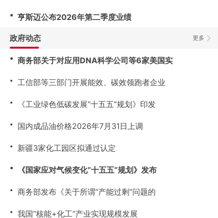
・
亨斯迈公布2026年第二季度业绩
政府动态
更多
・
商务部关于对应用DNA科学公司等6家美国实
・
工信部等三部门开展能效、碳效领跑者企业
・
《工业绿色低碳发展“十五五”规划》印发
・
国内成品油价格2026年7月31日上调
・
新疆3家化工园区拟通过认定
・
《国家应对气候变化“十五五”规划》发布
・
商务部发布《关于所谓“产能过剩”问题的
・
我国“核能+化工”产业实现规模发展