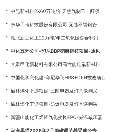
・
中昆新材料2X60万吨/年天然气制乙二醇项
・
东华工程科技股份有限公司 无缝不锈钢管
・
湖北新宜化工22万吨/年二氧化碳综合利用
・
中化五环公司-印尼BBP硝酸硝铵项目-通风
・
甘肃巨化新材料有限公司高性能硅氟新材料
・
中国化学六化建-印尼华飞HRS+DPH技改项目
・
榆林煤化下游项目-三防电器及灯具谈判采
・
榆林煤化下游项目-防爆电器及灯具谈判采
・
新疆山能化工烯烃气化变换EPC-减温减压器
・
乌海黑猫2026年7月励磁调节器采购公告