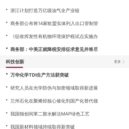
・
浙江计划打造万亿级油气全产业链
・
商务部公布将14家欧盟实体列入出口管制管
・
《征收挥发性有机物环境保护税试点实施办
・
商务部：中美正就降税安排征求意见并将尽
科技创新
更多
・
万华化学TDI生产方法获突破
・
研究人员在光学防伪与加密领域取得新进展
・
兰州石化在聚烯烃核心催化剂国产化替代领
・
我国独创间苯二胺水解法MAP绿色工艺
・
我国新材料领域持续取得新突破