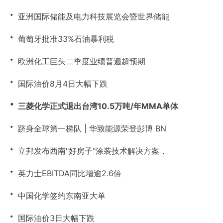
・
亚洲国际储能及电力科技展览会暨世界储能
・
葡萄牙批准33%石油暴利税
・
欧洲化工巨头二季度业绩普遍超预期
・
国际油价8月4日大幅下跌
・
三菱化学正式退出台湾10.5万吨/年MMA单体
・
跻身全球第一梯队 | 华致能源荣登彭博 BN
・
立邦发布西南"好房子"涂装技术解决方案，
・
英力士EBITDA同比增逾2.6倍
・
中国化学签约东南亚大单
・
国际油价3日大幅下跌