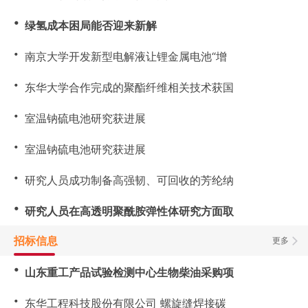
・
绿氢成本困局能否迎来新解
・
南京大学开发新型电解液让锂金属电池“增
・
东华大学合作完成的聚酯纤维相关技术获国
・
室温钠硫电池研究获进展
・
室温钠硫电池研究获进展
・
研究人员成功制备高强韧、可回收的芳纶纳
・
研究人员在高透明聚酰胺弹性体研究方面取
招标信息
更多
・
山东重工产品试验检测中心生物柴油采购项
・
东华工程科技股份有限公司 螺旋缝焊接碳