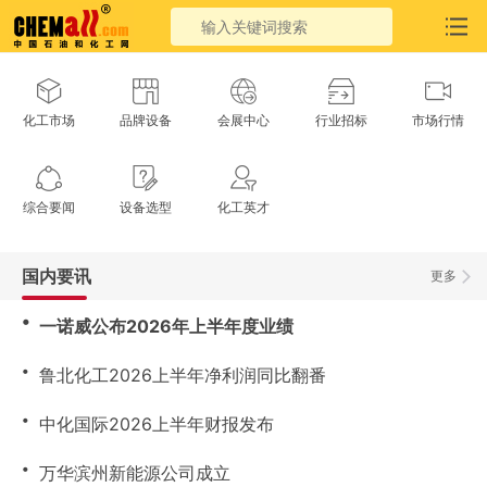
化工市场
品牌设备
会展中心
行业招标
市场行情
综合要闻
设备选型
化工英才
国内要讯
更多
・
一诺威公布2026年上半年度业绩
・
鲁北化工2026上半年净利润同比翻番
・
中化国际2026上半年财报发布
・
万华滨州新能源公司成立