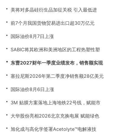
・
美将对多晶硅衍生品加征关税 引入最低进
・
前7个月我国货物贸易进出口超30万亿元
・
国际油价8月7日上涨
・
SABIC将其欧洲和美洲地区的工程热塑性塑
・
东曹2027财年一季度业绩发布，销售额实现
・
塞拉尼斯2026年第二季度净销售额28亿美元
・
国际油价8月6日上涨
・
3M 贴膜方案落地上海地铁22号线，赋能市
・
大华股份亮相2026北京充换电展 赋能绿色
・
旭化成与高化学签署Acetolyte™电解液技