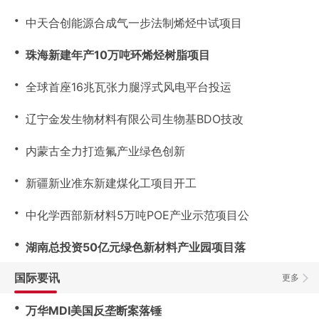
・
中天合创能源合成气一步法制烯烃中试项目
・
珠海新建年产10万吨环烯烃树脂项目
・
全球首座16兆瓦张力腿浮式风电平台投运
・
辽宁金发生物材料有限公司生物基BDO技改
・
内蒙古全力打造氟产业绿色创新
・
新疆新业准东新建煤化工项目开工
・
中化学西部新材料5万吨POE产业示范项目公
・
湖南总投资50亿元绿色新材料产业园项目落
国际要讯
更多
・
万华MDI美国反垄断案落锤