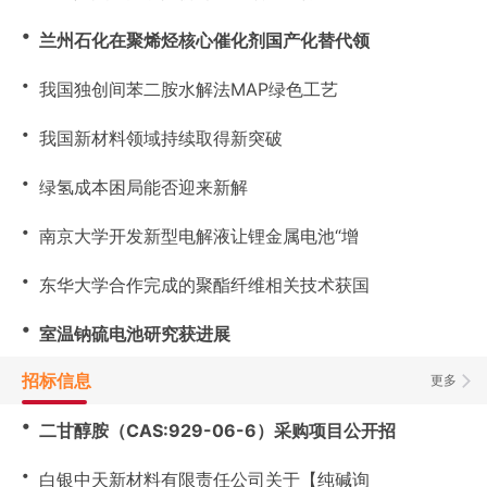
・
兰州石化在聚烯烃核心催化剂国产化替代领
・
我国独创间苯二胺水解法MAP绿色工艺
・
我国新材料领域持续取得新突破
・
绿氢成本困局能否迎来新解
・
南京大学开发新型电解液让锂金属电池“增
・
东华大学合作完成的聚酯纤维相关技术获国
・
室温钠硫电池研究获进展
招标信息
更多
・
二甘醇胺（CAS:929-06-6）采购项目公开招
・
白银中天新材料有限责任公司关于【纯碱询