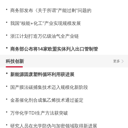
・
商务部发布《关于所谓“产能过剩”问题的
・
我国“核能+化工”产业实现规模发展
・
浙江计划打造万亿级油气全产业链
・
商务部公布将14家欧盟实体列入出口管制管
科技创新
更多
・
新能源固废塑料循环利用获进展
・
国产膜法碳捕集技术迈入规模化新阶段
・
金基催化剂合成氯乙烯技术通过鉴定
・
万华化学TDI生产方法获突破
・
研究人员在光学防伪与加密领域取得新进展