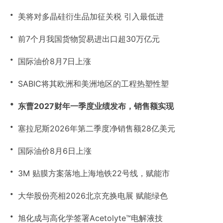
・
美将对多晶硅衍生品加征关税 引入最低进
・
前7个月我国货物贸易进出口超30万亿元
・
国际油价8月7日上涨
・
SABIC将其欧洲和美洲地区的工程热塑性塑
・
东曹2027财年一季度业绩发布，销售额实现
・
塞拉尼斯2026年第二季度净销售额28亿美元
・
国际油价8月6日上涨
・
3M 贴膜方案落地上海地铁22号线，赋能市
・
大华股份亮相2026北京充换电展 赋能绿色
・
旭化成与高化学签署Acetolyte™电解液技