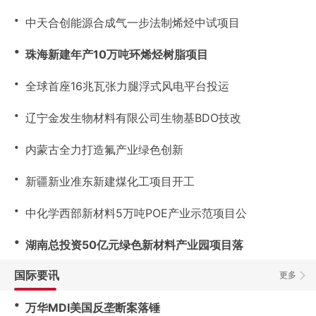
・
中天合创能源合成气一步法制烯烃中试项目
・
珠海新建年产10万吨环烯烃树脂项目
・
全球首座16兆瓦张力腿浮式风电平台投运
・
辽宁金发生物材料有限公司生物基BDO技改
・
内蒙古全力打造氟产业绿色创新
・
新疆新业准东新建煤化工项目开工
・
中化学西部新材料5万吨POE产业示范项目公
・
湖南总投资50亿元绿色新材料产业园项目落
国际要讯
更多
・
万华MDI美国反垄断案落锤