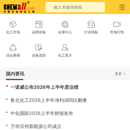
化工市场
品牌设备
会展中心
行业招标
市场行情
综合要闻
设备选型
化工英才
国内要讯
更多
・
一诺威公布2026年上半年度业绩
・
鲁北化工2026上半年净利润同比翻番
・
中化国际2026上半年财报发布
・
万华滨州新能源公司成立