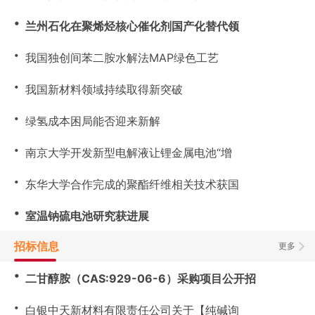
・
兰州石化在聚烯烃核心催化剂国产化替代领
・
我国独创间苯二胺水解法MAP绿色工艺
・
我国新材料领域持续取得新突破
・
绿氢成本困局能否迎来新解
・
南京大学开发新型电解液让锂金属电池“增
・
东华大学合作完成的聚酯纤维相关技术获国
・
室温钠硫电池研究获进展
招标信息
更多
・
二甘醇胺（CAS:929-06-6）采购项目公开招
・
白银中天新材料有限责任公司关于【纯碱询