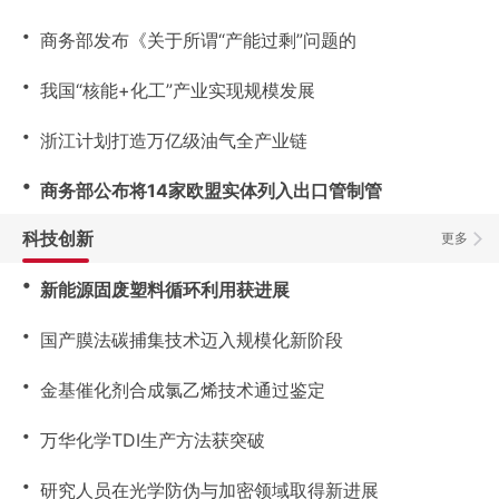
・
商务部发布《关于所谓“产能过剩”问题的
・
我国“核能+化工”产业实现规模发展
・
浙江计划打造万亿级油气全产业链
・
商务部公布将14家欧盟实体列入出口管制管
科技创新
更多
・
新能源固废塑料循环利用获进展
・
国产膜法碳捕集技术迈入规模化新阶段
・
金基催化剂合成氯乙烯技术通过鉴定
・
万华化学TDI生产方法获突破
・
研究人员在光学防伪与加密领域取得新进展